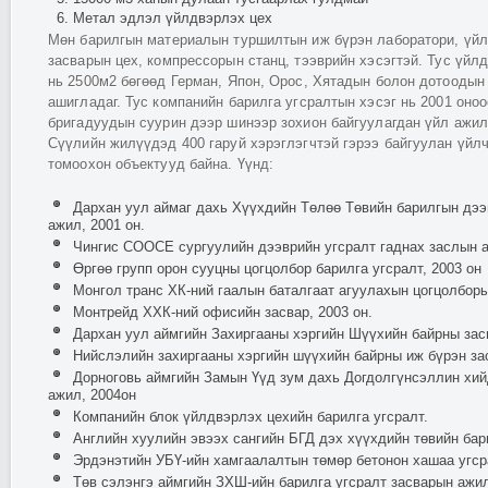
Метал эдлэл үйлдвэрлэх цех
Мөн барилгын материалын туршилтын иж бүрэн лаборатори, үйл
засварын цех, компрессорын станц, тээврийн хэсэгтэй. Тус үйл
нь 2500м2 бөгөөд Герман, Япон, Орос, Хятадын болон дотоодын
ашигладаг. Тус компанийн барилга угсралтын хэсэг нь 2001 оно
бригадуудын суурин дээр шинээр зохион байгуулагдан үйл ажил
Сүүлийн жилүүдэд 400 гаруй хэрэглэгчтэй гэрээ байгуулан үйл
томоохон объектууд байна. Үүнд:
Дархан уул аймаг дахь Хүүхдийн Төлөө Төвийн барилгын дээв
ажил, 2001 он.
Чингис СООСЕ сургуулийн дээврийн угсралт гаднах заслын а
Өргөө групп орон сууцны цогцолбор барилга угсралт, 2003 он
Монгол транс ХК-ний гаалын баталгаат агуулахын цогцолборы
Монтрейд ХХК-ний офисийн засвар, 2003 он.
Дархан уул аймгийн Захиргааны хэргийн Шүүхийн байрны зас
Нийслэлийн захиргааны хэргийн шүүхийн байрны иж бүрэн за
Дорноговь аймгийн Замын Үүд зум дахь Догдолгүнсэллин хий
ажил, 2004он
Компанийн блок үйлдвэрлэх цехийн барилга угсралт.
Английн хуулийн эвээх сангийн БГД дэх хүүхдийн төвийн бар
Эрдэнэтийн УБҮ-ийн хамгаалалтын төмөр бетонон хашаа угср
Төв сэлэнгэ аймгийн ЗХШ-ийн барилга угсралт засварын ажил