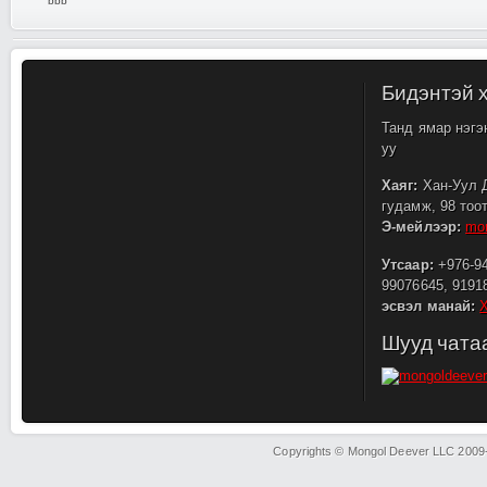
bbb
Бидэнтэй 
Танд ямар нэгэ
уу
Хаяг:
Хан-Уул Д
гудамж, 98 тоо
Э-мейлээр:
mo
Утсаар:
+976-94
99076645, 9191
эсвэл манай:
Шууд чата
Copyrights © Mongol Deever LLC 2009-2