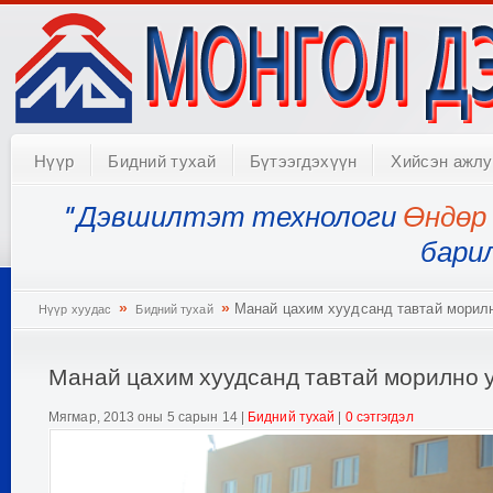
Нүүр
Бидний тухай
Бүтээгдэхүүн
Хийсэн ажл
" Дэвшилтэт технологи
Өндөр 
бари
»
»
Манай цахим хуудсанд тавтай морил
Нүүр хуудас
Бидний тухай
Манай цахим хуудсанд тавтай морилно 
Мягмар, 2013 оны 5 сарын 14
|
Бидний тухай
|
0 сэтгэгдэл