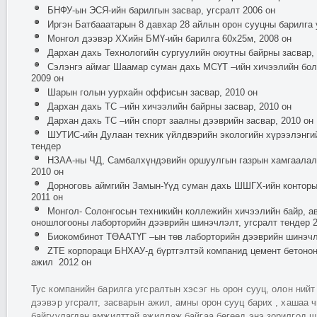
БНФУ-ын ЭСЯ-ийн барилгын засвар, угсралт 2006 он
Иргэн Батбааатарын 8 давхар 28 айлын орон сууцны барилга у
Монгол дээвэр ХХийн БМҮ-ийн барилга 60х25м, 2008 он
Дархан дахь Технологийн сургуулийн оюутны байрны засвар, 
Сэлэнгэ аймаг Шаамар суман дахь МСҮТ –ийн хичээлийн бол
2009 он
Шарын голын уурхайн оффисын засвар, 2010 он
Дархан дахь ТС –ийн хичээлийн байрны засвар, 2010 он
Дархан дахь ТС –ийн спорт заалны дээврийн засвар, 2010 он
ШУТИС-ийн Дулаан техник үйлдвэрийн экологийн хүрээлэнгий
тендер
НЗАА-ны ЧД, Самбалхүндэвийн оршуулгын газрын хамгаалал
2010 он
Дорноговь аймгийн Замын-Үүд суман дахь ШШГХ-ийн конторын
2011 он
Монгол- Солонгосын техникийн коллежийн хичээлийн байр, а
оношлогооны лаборторийн дээврийн шинэчлэлт, угсралт тендер 2
Биокомбинот ТӨААТҮГ –ын төв лаборторийн дээврийн шинэчл
ZTE корпораци БНХАУ-д бүртгэлтэй компанид цемент бетоно
ажил 2012 он
Тус компанийн барилга угсралтын хэсэг нь орон сууц, олон ний
дээвэр угсралт, засварын ажил, амны орон сууц барих , хашаа 
байгуулагдан амжилттай ажиллаж байгаа бөгөөд энэ зорилгод 