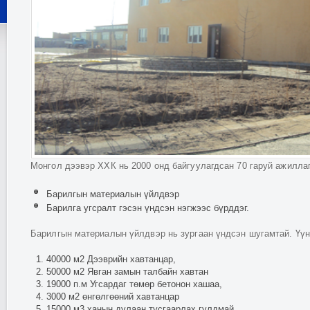
Монгол дээвэр ХХК нь 2000 онд байгуулагдсан 70 гаруй ажилла
Барилгын материалын үйлдвэр
Барилга угсралт гэсэн үндсэн нэгжээс бүрддэг.
Барилгын материалын үйлдвэр нь зургаан үндсэн шугамтай. Үү
40000 м2 Дээврийн хавтанцар,
50000 м2 Явган замын талбайн хавтан
19000 п.м Угсардаг төмөр бетонон хашаа,
3000 м2 өнгөлгөөний хавтанцар
15000 м3 ханын дулаан тусгаарлах гулдмай