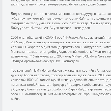
ажилчид, машин тоног төхөөрөмжөөр бүрэн хангагдсан болно.
Бид барилга угсралтын ажлыг мэргэшсэн бригадуудын шаталса
гүйцэтгэх технологийг нэвтрүүлэн ажиллаж байна. Тус компани 
материалын тэргүүний аж ахуйн нэгж батламжаар ЗГ-ын хэрэгжү
Байгуулалт, Нийтийн Аж Ахуйн газраас шагнагдсан.
2004 онд нийслэлийн ХЭАХН-оос "Нийслэлийн хэрэглэгчдийн на
2005 онд Монголын хэрэглэгчдийн эрх ашгийг хамгаалах нийгэ
холбооны "Хэрэглэгчдийг хаанд өргөмжилсөн байгууллага, хамт
Монголын татвар төлөгчдийн үйлдвэрчний холбооны "Монгол төр
арвижуулагч" байгууллагаар, 2007 онд МУ-ын БХБЯ-ны "Бүтээл
"Хүндэт өргөмжлөл"-өөр тус тус шагнагдсан.
Тус компанийн БМҮ болон барилга угсралтын хэсгийн үйл ажил
дүнгээр болон нэр төрөл, тоогоор өсөн нэмэгдэж байна. 2008 онд
хашаатай 1500 м2 талбай бүхий шинэ үйлдвэрийг ашиглалтанд 
явган зам талбайн хавтан, бродюр үйлдвэрлэх хоёр автомат шу
үйлдвэр үйлчилгээний цогцолбор иж бүрэн байдлаар төлөвлөгд
орсон нь ажиллагсдын нийгмийн асуудлыг иж бүрэн шийдвэрлэ
байна.