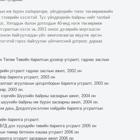
ын иж бүрэн лаборатори, үйлдвэрийн тоног төхөөрөмжийн
 тээврийн хэсэгтэй. Тус үйлдвэрийн байрны нийт талбай
рос, Хятадын болон дотоодын 40-өөд нэгж төхөөрөмж
угсралтын хэсэг нь 2001 оноос дээврийн мэргэшсэн
охион байгуулагдан үйл ажиллагаагаа явуулж ирсэн.
лэгчтэй гэрээ байгуулан үйлчилсний дотроос дараах
н Төлөө Төвийн барилгын дээвэр угсралт, гаднах заслын
ийн угсралт гаднах заслын ажил, 2002 он
бор барилга угсралт, 2003 он
алгаат агуулахын цогцолборын барилга угсралт, 2003 он
ар, 2003 он.
 хэргийн Шүүхийн байрны засварын ажил, 2004 он
 шүүхийн байрны иж бүрэн засварны ажил, 2004 он.
ум дахь Догдолгүнсэллин хийдийн барилга угсралтын
ийн барилга угсралт.
БГД дэх хүүхдийн төвийн барилга угсралт 2005 он
ын төмөр бетонон хашаа угсралт 2006 он
арилга угсралт засварын ажил 2006 он