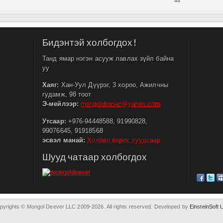
aa
Бидэнтэй холбогдох!
Танд ямар нэгэн асууж лавлах зүйл байна
уу
Хаяг:
Хан-Уул Дүүрэг, 3 хороо, Ажилчны
гудамж, 98 тоот
Э-мейлээр:
mongoldeever@yahoo.com
Утсаар:
+976-94448588, 91990828,
99076645, 91918568
эсвэл манай:
Холбоо барих хуудсаар
Шууд чатаар холбогдох
pyrights © Mongol Deever LLC 2009-2026. All rights reserved. Developed by
EinsteinSoft 