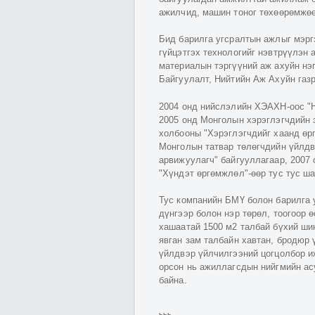
ажилчид, машин тоног төхөөрөмжөө
Бид барилга угсралтын ажлыг мэр
гүйцэтгэх технологийг нэвтрүүлэн 
материалын тэргүүний аж ахуйн нэ
Байгуулалт, Нийтийн Аж Ахуйн газр
2004 онд нийслэлийн ХЭАХН-оос "
2005 онд Монголын хэрэглэгчдийн 
холбооны "Хэрэглэгчдийг хаанд өр
Монголын татвар төлөгчдийн үйлдв
арвижуулагч" байгууллагаар, 2007
"Хүндэт өргөмжлөл"-өөр тус тус ша
Тус компанийн БМҮ болон барилга 
дүнгээр болон нэр төрөл, тоогоор ө
хашаатай 1500 м2 талбай бүхий ши
явган зам талбайн хавтан, бродюр
үйлдвэр үйлчилгээний цогцолбор и
орсон нь ажиллагсдын нийгмийн а
байна.