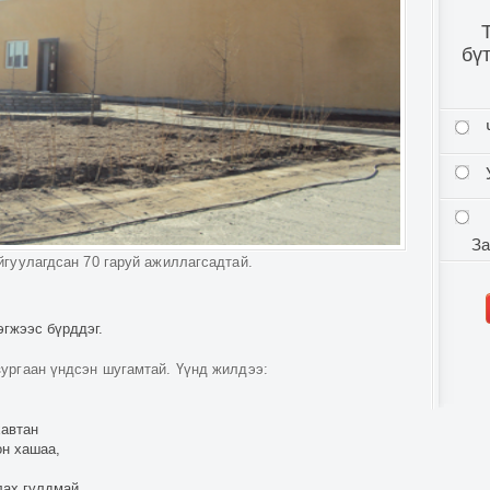
бү
За
йгуулагдсан 70 гаруй ажиллагсадтай.
эгжээс бүрддэг.
ургаан үндсэн шугамтай. Үүнд жилдээ:
хавтан
он хашаа,
лах гулдмай