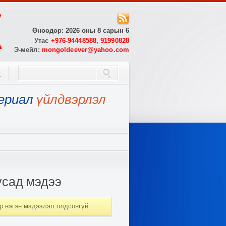
Өнөөдөр: 2026 оны 8 сарын 6
Утас
+976-94448588, 91990828
Э-мейл:
mongoldeever@yahoo.com
х
ериал
үйлдвэрлэл
усад мэдээ
р нэгэн мэдээлэл олдсонгүй