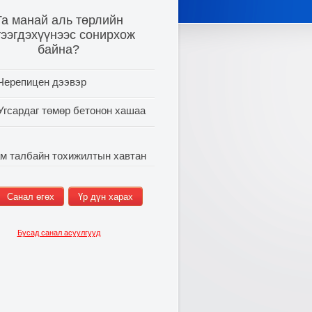
Та манай аль төрлийн
тээгдэхүүнээс сонирхож
байна?
Черепицен дээвэр
Угсардаг төмөр бетонон хашаа
м талбайн тохижилтын хавтан
Бусад санал асуулгууд