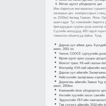
Метал эдлэл үйлдвэрлэх цех
Мөн барилгын материалын туршилт
засварын цех, компрессорын станц,
нь 2500м2 бөгөөд Герман, Япон, О
ашигладаг. Тус компанийн барилга 
бригадуудын суурин дээр шинээр з
Сүүлийн жилүүдэд 400 гаруй хэрэг
томоохон объектууд байна. Үүнд:
Дархан уул аймаг дахь Хүүхдий
ажил, 2001 он.
Чингис СООСЕ сургуулийн дээвр
Өргөө групп орон сууцны цогцол
Монгол транс ХК-ний гаалын бат
Монтрейд ХХК-ний офисийн засв
Дархан уул аймгийн Захиргааны
Нийслэлийн захиргааны хэргийн
Дорноговь аймгийн Замын Үүд з
ажил, 2004он
Компанийн блок үйлдвэрлэх цех
Английн хуулийн эвээх сангийн 
Эрдэнэтийн УБҮ-ийн хамгаалалт
Төв сэлэнгэ аймгийн ЗХШ-ийн б