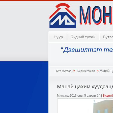
Нүүр
Бидний тухай
Бүтэ
" Дэвшилтэт те
»
»
Манай ца
Нүүр хуудас
Бидний тухай
Манай цахим хуудсанд
Мягмар, 2013 оны 5 сарын 14
|
Бидний