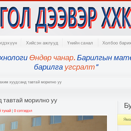
эгдэхүүн
Хийсэн ажлууд
Үнийн санал
Холбоо бари
хнологи
Өндөр чанар.
Барилгын мат
барилга
угсралт
"
хим хуудсанд тавтай морилно уу
 тавтай морилно уу
Б
 тухай
|
0 сэтгэгдэл
Яма