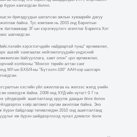
р бүрэн хангагдсан болно.
гэшсэн бригадуудын шаталсан ажлын хуваарийн дагуу
ажиллаж байна. Тус компани нь 2003 онд Барилгын
гж батламжаар ЗГ-ын хэрэгжүүлэгч агентлаг Барилга Хот
аас шагнагдсан.
Нийслэлийн хэрэглэгчдийн найдвартай түнш" өргөмжлөл,
эрх ашгийг хамгаалах нийгэмлэгүүдийн үндэсний
гөмжилсөн байгууллага, хамт олон" цол өргөмжлөл,
эрчний холбооны "Монгол төрийн алтан санг
 онд МУ-ын БХБЯ-ны "Бүтээлч-100" ААН-ээр шалгарч
гнагдсан.
угсралтын хэсгийн үйл ажиллагаа нь жилээс жилд үнийн
сөн нэмэгдэж байна. 2008 онд ХУД-ийн нутагт 0.7 га
нэ үйлдвэрийг ашиглалтанд оруулж даацын блок болон
 үйлдвэрлэх хоёр автомат шугам ажиллаж байна. Энэ
ж бүрэн байдлаар төлөвлөгдөн 2010 онд ашиглалтанд
суудлыг иж бүрэн шийдвэрлэхэд чухал дэмжлэг болж