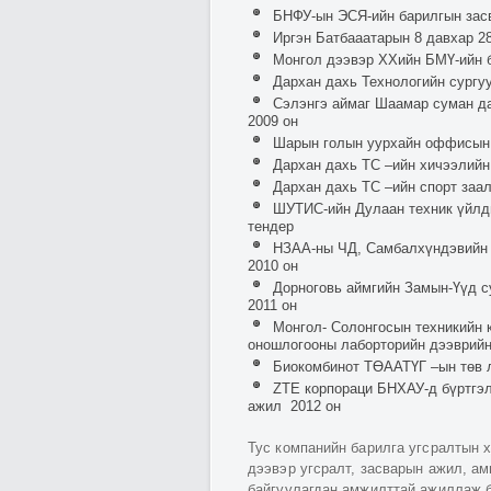
БНФУ-ын ЭСЯ-ийн барилгын засв
Иргэн Батбааатарын 8 давхар 28
Монгол дээвэр ХХийн БМҮ-ийн б
Дархан дахь Технологийн сургу
Сэлэнгэ аймаг Шаамар суман да
2009 он
Шарын голын уурхайн оффисын 
Дархан дахь ТС –ийн хичээлийн
Дархан дахь ТС –ийн спорт заал
ШУТИС-ийн Дулаан техник үйлдв
тендер
НЗАА-ны ЧД, Самбалхүндэвийн 
2010 он
Дорноговь аймгийн Замын-Үүд с
2011 он
Монгол- Солонгосын техникийн 
оношлогооны лаборторийн дээврийн 
Биокомбинот ТӨААТҮГ –ын төв л
ZTE корпораци БНХАУ-д бүртгэ
ажил 2012 он
Тус компанийн барилга угсралтын х
дээвэр угсралт, засварын ажил, ам
байгуулагдан амжилттай ажиллаж б