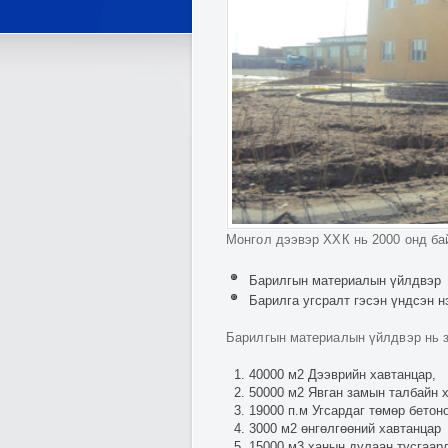
Монгол дээвэр ХХК нь 2000 онд ба
Барилгын материалын үйлдвэр
Барилга угсралт гэсэн үндсэн н
Барилгын материалын үйлдвэр нь з
40000 м2 Дээврийн хавтанцар,
50000 м2 Явган замын талбайн 
19000 п.м Угсардаг төмөр бетон
3000 м2 өнгөлгөөний хавтанцар
15000 м3 ханын дулаан тусгаар