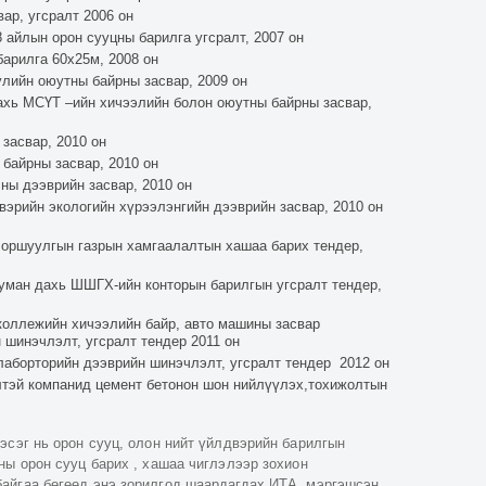
ар, угсралт 2006 он
 айлын орон сууцны барилга угсралт, 2007 он
арилга 60х25м, 2008 он
улийн оюутны байрны засвар, 2009 он
хь МСҮТ –ийн хичээлийн болон оюутны байрны засвар,
засвар, 2010 он
 байрны засвар, 2010 он
ны дээврийн засвар, 2010 он
эрийн экологийн хүрээлэнгийн дээврийн засвар, 2010 он
оршуулгын газрын хамгаалалтын хашаа барих тендер,
уман дахь ШШГХ-ийн конторын барилгын угсралт тендер,
коллежийн хичээлийн байр, авто машины засвар
шинэчлэлт, угсралт тендер 2011 он
аборторийн дээврийн шинэчлэлт, угсралт тендер 2012 он
лтэй компанид цемент бетонон шон нийлүүлэх,тохижолтын
эсэг нь орон сууц, олон нийт үйлдвэрийн барилгын
ны орон сууц барих , хашаа чиглэлээр зохион
айгаа бөгөөд энэ зорилгод шаардагдах ИТА, мэргэшсэн