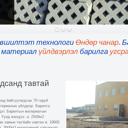
о
эвшилтэт технологи
Өндөр чанар.
Б
материал
үйлдвэрлэл
барилга
угср
дсанд тавтай
нд байгуулагдсан 70 гаруй
териалын үйлдвэр. Барилга
ддэг. Барилгын материалын
 Үүнд жилдээ: а. 2500м2
ан замын талбайн хавтан в. 19000
 г. 3000м2 өнгөлгөөний хавтанцар