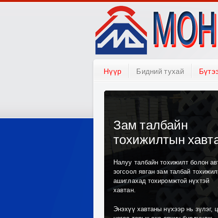
Нүүр
Бидний тухай
Бүтэ
Зам талбайн
тохижилтын хавт
Налуу талбайн тохижилт болон ав
зогсоол явган зам талбай тохижи
ашиглахад тохиромжтой нүхтэй
хавтан.
Энэхүү хавтаны нүхээр нь зүлэг, 