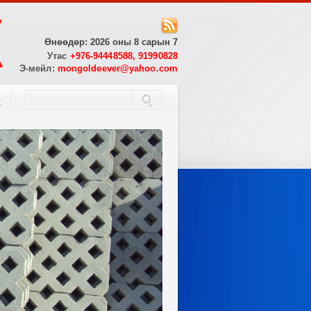
Өнөөдөр: 2026 оны 8 сарын 7
Утас
+976-94448588, 91990828
Э-мейл:
mongoldeever@yahoo.com
х