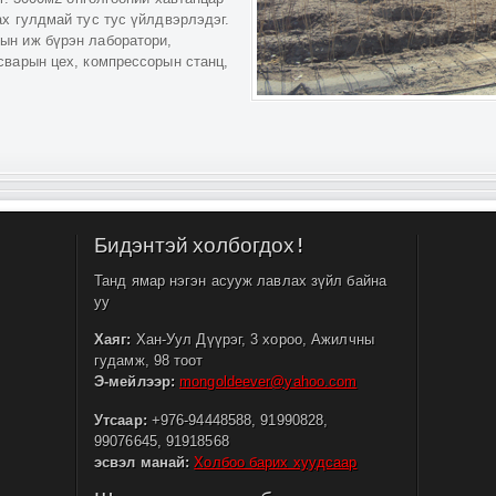
х гулдмай тус тус үйлдвэрлэдэг.
ын иж бүрэн лаборатори,
сварын цех, компрессорын станц,
Бидэнтэй холбогдох!
Танд ямар нэгэн асууж лавлах зүйл байна
уу
Хаяг:
Хан-Уул Дүүрэг, 3 хороо, Ажилчны
гудамж, 98 тоот
Э-мейлээр:
mongoldeever@yahoo.com
Утсаар:
+976-94448588, 91990828,
99076645, 91918568
эсвэл манай:
Холбоо барих хуудсаар