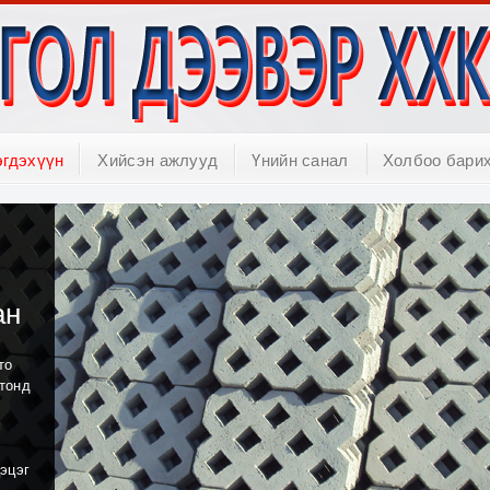
эгдэхүүн
Хийсэн ажлууд
Үнийн санал
Холбоо бари
ан
то
лтонд
цэцэг