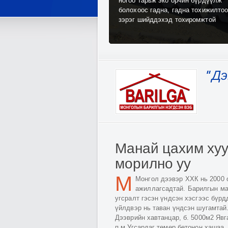
ногоо тарьж эко орчин бүрдүүлж
болохоос гадна, гадна тохижилто
зэрэг шийддэхэд тохиромжтой
" Д
Манай цахим хуу
морилно уу
М
Монгол дээвэр ХХК нь 2000 о
ажиллагсадтай. Барилгын ма
угсралт гэсэн үндсэн хэсгээс бүр
үйлдвэр нь таван үндсэн шугамтай.
Дээврийн хавтанцар, б. 5000м2 Явг
п.м Угсардаг төмөр бетонон хашаа,