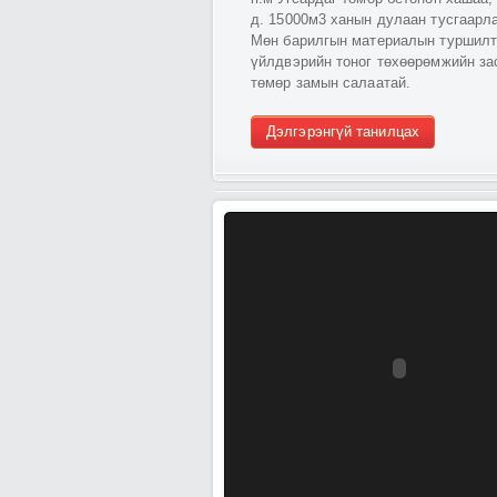
д. 15000м3 ханын дулаан тусгаарла
Мөн барилгын материалын туршилт
үйлдвэрийн тоног төхөөрөмжийн за
төмөр замын салаатай.
Дэлгэрэнгүй танилцах