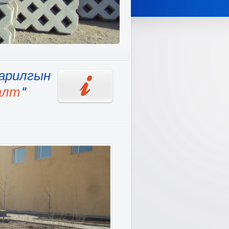
арилгын
алт
"